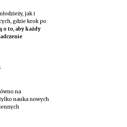
łodzieży, jak i
cych, gdzie krok po
ą o to, aby każdy
iadczenie
h
arówno na
e tylko nauka nowych
ziennych