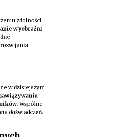
czeniu zdolności
janie wyobraźni
odne
 rozwijania
ione w dzisiejszym
e nawiązywaniu
tników.
Wspólne
ana doświadczeń.
znych