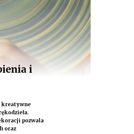
ienia i
a kreatywne
rękodzieła.
ekoracji pozwala
h oraz