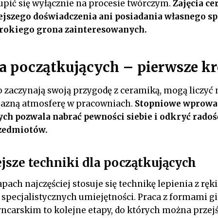
pić się wyłącznie na procesie twórczym.
Zajęcia ce
szego doświadczenia ani posiadania własnego sprz
erokiego grona zainteresowanych.
a początkujących – pierwsze kr
o zaczynają swoją przygodę z ceramiką, mogą liczyć
yjazną atmosferę w pracowniach.
Stopniowe wprowad
ch pozwala nabrać pewności siebie i odkryć radoś
zedmiotów.
jsze techniki dla początkujących
ach najczęściej stosuje się technikę lepienia z ręk
 specjalistycznych umiejętności. Praca z formami 
rncarskim to kolejne etapy, do których można przejś