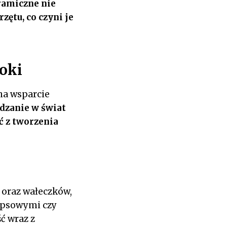
ramiczne nie
ętu, co czyni je
oki
 na wsparcie
zanie w świat
ć z tworzenia
i oraz wałeczków,
gipsowymi czy
ć wraz z