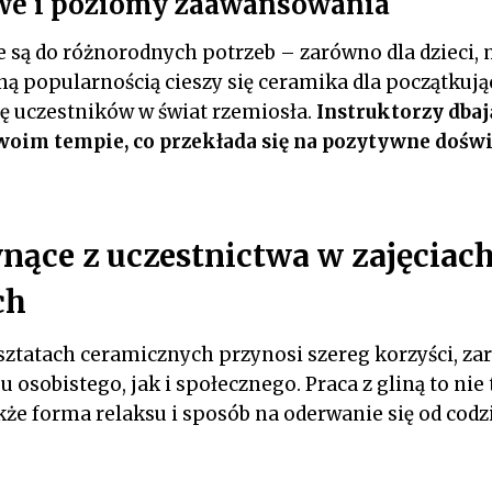
we i poziomy zaawansowania
 są do różnorodnych potrzeb – zarówno dla dzieci, m
ną popularnością cieszy się ceramika dla początkują
ę uczestników w świat rzemiosła.
Instruktorzy dbaj
oim tempie, co przekłada się na pozytywne dośw
ynące z uczestnictwa w zajęciac
ch
sztatach ceramicznych przynosi szereg korzyści, z
u osobistego, jak i społecznego. Praca z gliną to ni
akże forma relaksu i sposób na oderwanie się od cod