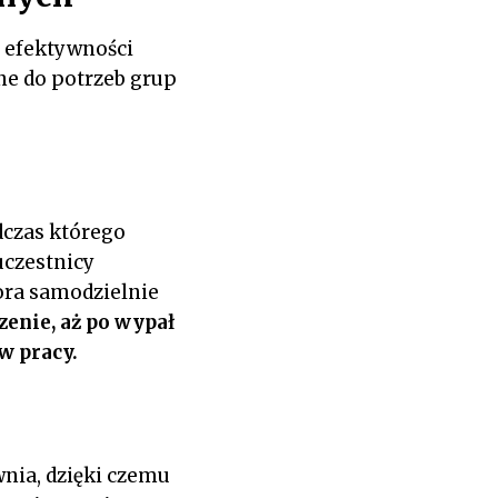
 efektywności
ne do potrzeb grup
dczas którego
uczestnicy
ora samodzielnie
zenie, aż po wypał
w pracy.
nia, dzięki czemu