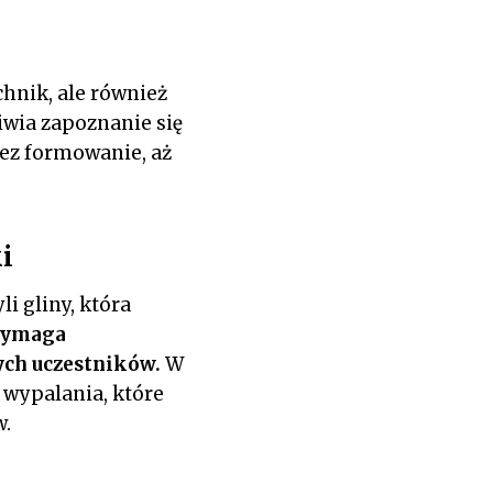
hnik, ale również
iwia zapoznanie się
ez formowanie, aż
i
i gliny, która
wymaga
nych uczestników.
W
 wypalania, które
w.