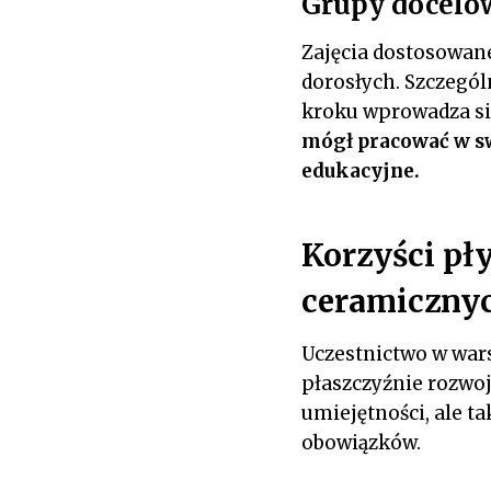
Grupy docelo
Zajęcia dostosowane
dorosłych. Szczegól
kroku wprowadza si
mógł pracować w sw
edukacyjne.
Korzyści pł
ceramiczny
Uczestnictwo w war
płaszczyźnie rozwoj
umiejętności, ale t
obowiązków.