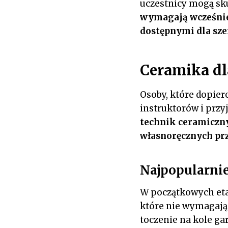
uczestnicy mogą sku
wymagają wcześniej
dostępnymi dla sz
Ceramika dl
Osoby, które dopier
instruktorów i prz
technik ceramiczny
własnoręcznych pr
Najpopularnie
W początkowych etap
które nie wymagają
toczenie na kole ga