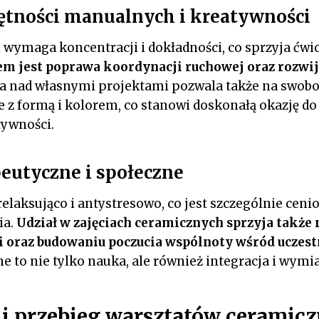
ętności manualnych i kreatywności
wymaga koncentracji i dokładności, co sprzyja ćwi
em jest poprawa koordynacji ruchowej oraz rozwi
a nad własnymi projektami pozwala także na swob
z formą i kolorem, co stanowi doskonałą okazję do
tywności.
eutyczne i społeczne
 relaksująco i antystresowo, co jest szczególnie cen
ia.
Udział w zajęciach ceramicznych sprzyja takż
 oraz budowaniu poczucia wspólnoty wśród uczes
e to nie tylko nauka, ale również integracja i wymi
 i przebieg warsztatów ceramic