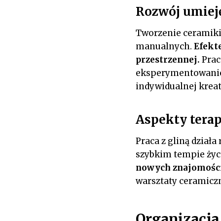
Rozwój umiej
Tworzenie ceramiki 
manualnych.
Efekt
przestrzennej.
Prac
eksperymentowanie 
indywidualnej krea
Aspekty terap
Praca z gliną działa
szybkim tempie życ
nowych znajomości
warsztaty ceramiczn
Organizacja