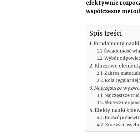
efektywnie rozpocz
współczesne metod
Spis treści
Fundamenty nauki 
Świadomość włas
Wybór odpowied
Kluczowe element
Zakres materiał
Rola regularnej 
Najczęstsze wyzwan
Najczęstsze tru
Skuteczne sposo
Efekty nauki śpie
Rozwój umiejęt
Korzyści psycho