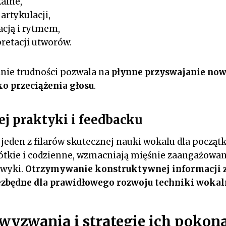
alne,
 artykulacji,
acją i rytmem,
retacji utworów.
nie trudności pozwala na
płynne przyswajanie now
o przeciążenia głosu
.
ej praktyki i feedbacku
jeden z filarów skutecznej nauki wokalu dla począt
rótkie i codzienne, wzmacniają mięśnie zaangażowan
awyki.
Otrzymywanie konstruktywnej informacji 
iezbędne dla prawidłowego rozwoju techniki wokal
 wyzwania i strategie ich pokon