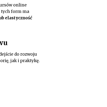
kursów online
z tych form ma
ub elastyczność
ewu
dejście do rozwoju
ię, jak i praktykę.