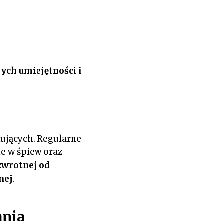
ych umiejętności i
kujących. Regularne
e w śpiew oraz
zwrotnej od
nej
.
ania