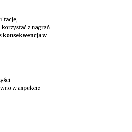
ltacje,
 korzystać z nagrań
az konsekwencja w
yści
ówno w aspekcie