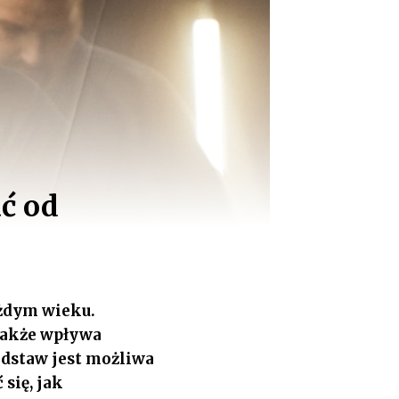
ć od
ażdym wieku.
 także wpływa
odstaw jest możliwa
się, jak