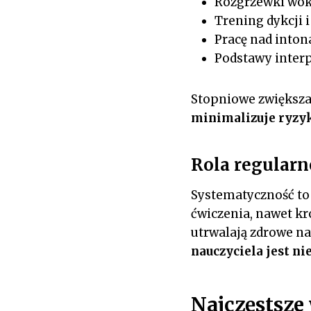
Rozgrzewki wok
Trening dykcji i
Pracę nad inton
Podstawy interp
Stopniowe zwiększa
minimalizuje ryzyk
Rola regularn
Systematyczność to 
ćwiczenia, nawet k
utrwalają zdrowe n
nauczyciela jest n
Najczęstsze