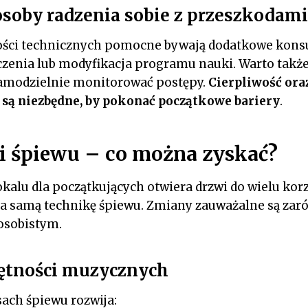
soby radzenia sobie z przeszkodami
ści technicznych pomocne bywają dodatkowe konsu
czenia lub modyfikacja programu nauki. Warto także
samodzielnie monitorować postępy.
Cierpliwość or
 są niezbędne, by pokonać początkowe bariery
.
i śpiewu – co można zyskać?
alu dla początkujących otwiera drzwi do wielu korz
a samą technikę śpiewu. Zmiany zauważalne są zar
 osobistym.
ętności muzycznych
ach śpiewu rozwija: