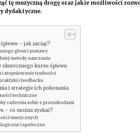
ąć tę muzyczną drogę oraz jakie możliwości rozwo
y dydaktyczne.
śpiewu – jak zacząć?
nego głosu i postawy
niej metody nauczania
y skutecznego kursu śpiewu
u i stopniowanie trudności
praktyki i feedbacku
ia i strategie ich pokonania
dności techniczne
by radzenia sobie z przeszkodami
wu – co można zyskać?
ności muzycznych
logiczne i społeczne