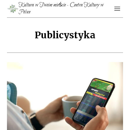
Przejdź
Kultura w Twoim mieście - Centra Kultury w
do
Polsce
treści
Publicystyka