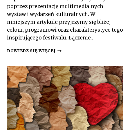
poprzez prezentację multimedialnych
wystaw i wydarzeń kulturalnych. W
niniejszym artykule przyjrzymy się bliżej
celom, programowi oraz charakterystyce tego
inspirującego festiwalu. Łączenie…
KULTURA
DOWIEDZ SIĘ WIĘCEJ
BEZ
GRANIC:
MIĘDZYNARODOWY
FESTIWAL
ARTYSTYCZNY
I
WYSTAWY
MULTIMEDIALNE