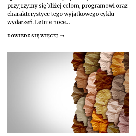
przyjrzymy się bliżej celom, programowi oraz
charakterystyce tego wyjątkowego cyklu
wydarzeń. Letnie noce…
LETNIA
DOWIEDZ SIĘ WIĘCEJ
SCENA:
SERIA
KONCERTÓW
I
SPEKTAKLI
NA
ŚWIEŻYM
POWIETRZU