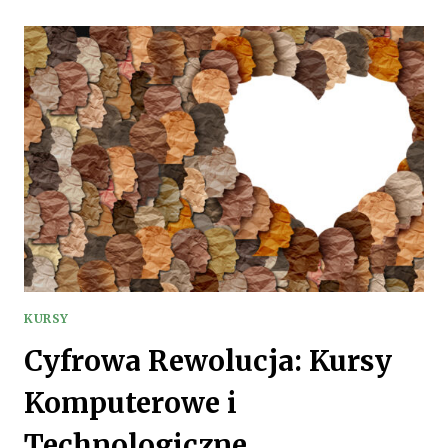
KURSY
JĘZYKOWE
I
KULTUROWE
DLA
MIŁOŚNIKÓW
PODRÓŻY
KURSY
Cyfrowa Rewolucja: Kursy
Komputerowe i
Technologiczne