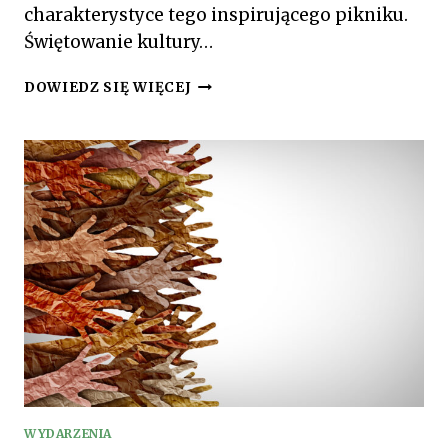
charakterystyce tego inspirującego pikniku.
Świętowanie kultury…
KULTURALNA
DOWIEDZ SIĘ WIĘCEJ
MAJÓWKA:
PIKNIK
RODZINNY
Z
KONCERTAMI
I
WARSZTATAMI
WYDARZENIA