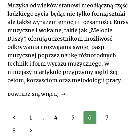
Muzyka od wieków stanowi nieodłączną część
ludzkiego życia, będąc nie tylko formą sztuki,
ale także wyrazem emocji i tożsamości. Kursy
muzyczne i wokalne, takie jak „Melodie
Duszy”, oferują uczestnikom możliwość
odkrywania i rozwijania swojej pasji
muzycznej poprzez naukę różnorodnych
technik i form wyrazu muzycznego. W
niniejszym artykule przyjrzymy się bliżej
celom, korzyściom oraz metodologii pracy…
MELODIE
DOWIEDZ SIĘ WIĘCEJ
DUSZY:
KURSY
MUZYCZNE
Nawigacja
Poprzednia
1
…
4
5
6
7
I
WOKALNE
strony
strona
Następna
8
DLA