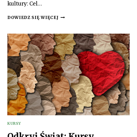
kultury: Cel…
NOC
DOWIEDZ SIĘ WIĘCEJ
KULTURY:
FESTIWAL
ARTYSTYCZNY
W
CENTRUM
MIASTA
KURSY
Odkryj Świat: Kursy