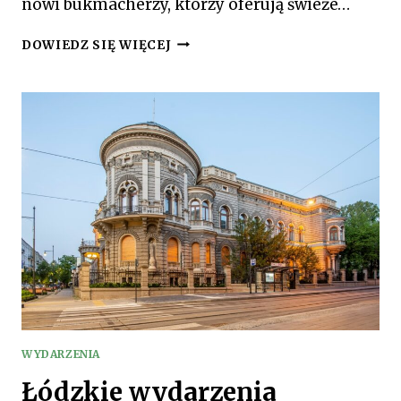
nowi bukmacherzy, którzy oferują świeże…
NOWI
DOWIEDZ SIĘ WIĘCEJ
BUKMACHERZY
VS.
LIDERZY
RYNKU
–
PORÓWNANIE
OFERT
I
PROMOCJI
WYDARZENIA
Łódzkie wydarzenia