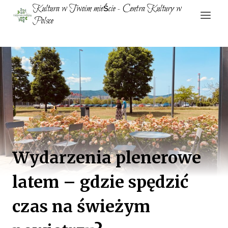
Przejdź
Kultura w Twoim mieście - Centra Kultury w
do
Polsce
treści
Wydarzenia plenerowe
latem – gdzie spędzić
czas na świeżym